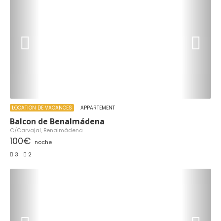
LOCATION DE VACANCES
APPARTEMENT
Balcon de Benalmádena
C/Carvajal, Benalmádena
100€
noche
3
2