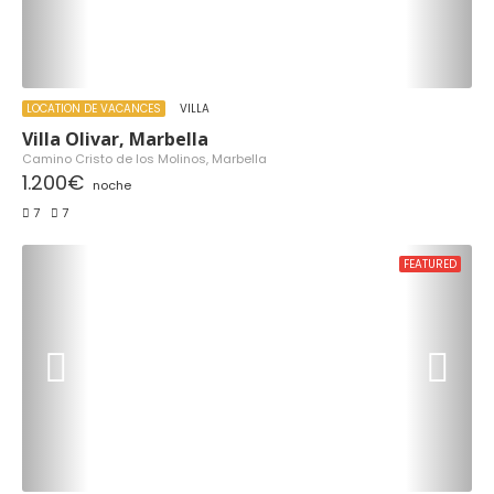
LOCATION DE VACANCES
VILLA
Villa Olivar, Marbella
Camino Cristo de los Molinos, Marbella
1.200€
noche
7
7
FEATURED