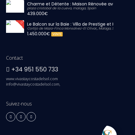
Charme et Détente : Maison Rénovée avec Grand S
plaza cristobal de la cueva, malaga, Spain
439.000€
Le Balcon sur la Baie : Villa de Prestige et Horizon Inf
Cortijo de Maza-Finca Monsalvez-El Olivar,, Malaga, Spain
1.450.000€
VENTE
Contact
+34 951 550 733
www.vivastaycostadelsol.com
info@vivastaycostadelsol.com,
Suivez-nous