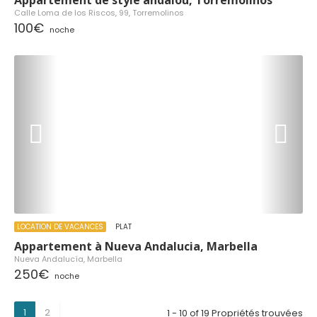
Appartement de style andalou, Torremolinos
Calle Loma de los Riscos, 99, Torremolinos
100€
noche
LOCATION DE VACANCES
PLAT
Appartement à Nueva Andalucia, Marbella
Nueva Andalucía, Marbella
250€
noche
1
2
1 - 10 of 19 Propriétés trouvées