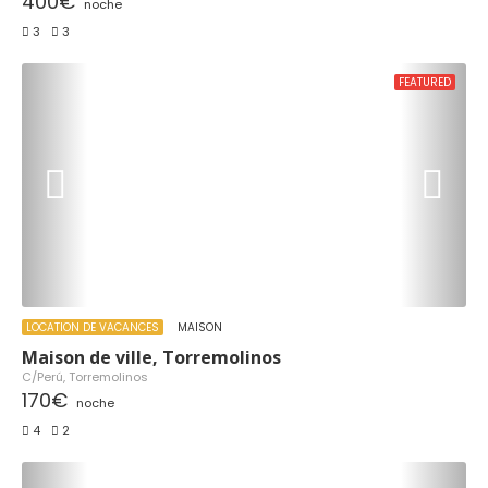
400€
noche
3
3
FEATURED
LOCATION DE VACANCES
MAISON
Maison de ville, Torremolinos
C/Perú, Torremolinos
170€
noche
4
2