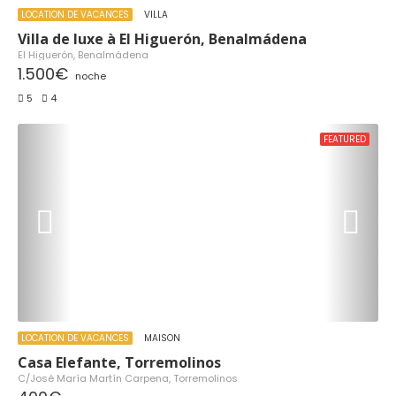
LOCATION DE VACANCES
VILLA
Villa de luxe à El Higuerón, Benalmádena
El Higuerón, Benalmádena
1.500€
noche
5
4
FEATURED
LOCATION DE VACANCES
MAISON
Casa Elefante, Torremolinos
C/José María Martín Carpena, Torremolinos