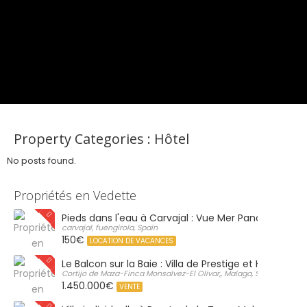
Property Categories :
Hôtel
No posts found.
Propriétés en Vedette
Pieds dans l'eau à Carvajal : Vue Mer Panoramique 
carvajal, fuengirola, Spain
150€
LOCATION DE VACANCES
Le Balcon sur la Baie : Villa de Prestige et Horizon Inf
Cortijo de Maza-Finca Monsalvez-El Olivar,, Malaga, Spain
1.450.000€
VENTE