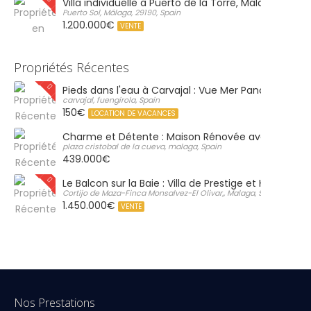
Villa individuelle à Puerto de la Torre, Malaga
Puerto Sol, Málaga, 29190, Spain
1.200.000€
VENTE
Propriétés Récentes
Pieds dans l'eau à Carvajal : Vue Mer Panoramique 
carvajal, fuengirola, Spain
150€
LOCATION DE VACANCES
Charme et Détente : Maison Rénovée avec Grand S
plaza cristobal de la cueva, malaga, Spain
439.000€
Le Balcon sur la Baie : Villa de Prestige et Horizon Inf
Cortijo de Maza-Finca Monsalvez-El Olivar,, Malaga, Spain
1.450.000€
VENTE
Nos Prestations