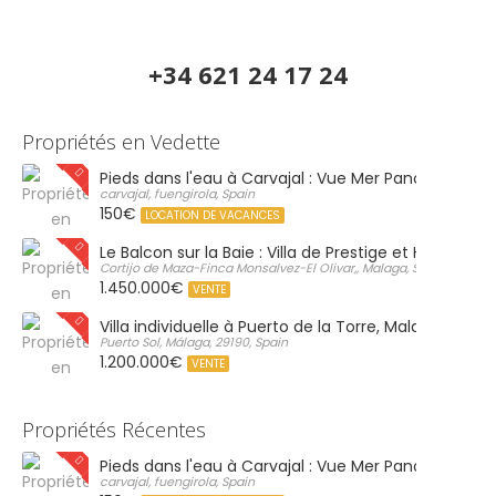
+34 621 24 17 24
Propriétés en Vedette
Pieds dans l'eau à Carvajal : Vue Mer Panoramique 
carvajal, fuengirola, Spain
150€
LOCATION DE VACANCES
Le Balcon sur la Baie : Villa de Prestige et Horizon Inf
Cortijo de Maza-Finca Monsalvez-El Olivar,, Malaga, Spain
1.450.000€
VENTE
Villa individuelle à Puerto de la Torre, Malaga
Puerto Sol, Málaga, 29190, Spain
1.200.000€
VENTE
Propriétés Récentes
Pieds dans l'eau à Carvajal : Vue Mer Panoramique 
carvajal, fuengirola, Spain