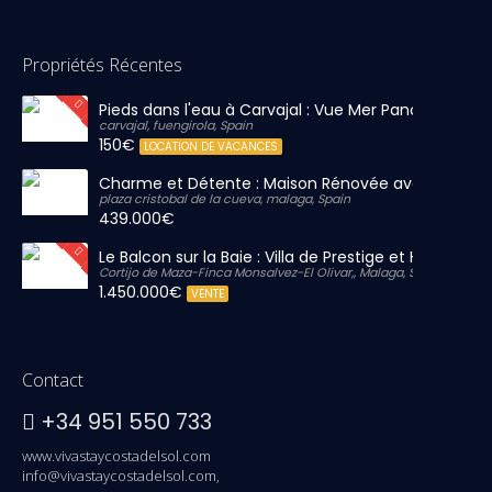
Propriétés Récentes
Pieds dans l'eau à Carvajal : Vue Mer Panoramique 
carvajal, fuengirola, Spain
150€
LOCATION DE VACANCES
Charme et Détente : Maison Rénovée avec Grand S
plaza cristobal de la cueva, malaga, Spain
439.000€
Le Balcon sur la Baie : Villa de Prestige et Horizon Inf
Cortijo de Maza-Finca Monsalvez-El Olivar,, Malaga, Spain
1.450.000€
VENTE
Contact
+34 951 550 733
www.vivastaycostadelsol.com
info@vivastaycostadelsol.com,