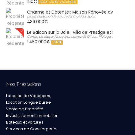
150€
LOCATION DE VACANCES
Charme et Détente : Maison Rénovée avec Grand S
plaza cristobal de la cueva, malaga, Spain
439.000€
Le Balcon sur la Baie : Villa de Prestige et Horizon Inf
Cortijo de Maza-Finca Monsalvez-El Olivar,, Malaga, Spain
1.450.000€
VENTE
Nos Prestations
Location de Vacances
Location Longue Durée
Vente de Propriété
Investissement Immobilier
Bateaux et voitures
Services de Conciergerie