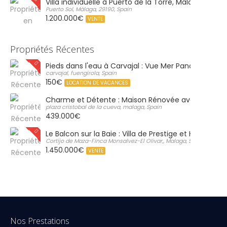
Villa individuelle à Puerto de la Torre, Malaga
Puerto Sol, Málaga, 29190, Spain
1.200.000€
VENTE
Propriétés Récentes
Pieds dans l'eau à Carvajal : Vue Mer Panoramique 
carvajal, fuengirola, Spain
150€
LOCATION DE VACANCES
Charme et Détente : Maison Rénovée avec Grand S
plaza cristobal de la cueva, malaga, Spain
439.000€
Le Balcon sur la Baie : Villa de Prestige et Horizon Inf
Cortijo de Maza-Finca Monsalvez-El Olivar,, Malaga, Spain
1.450.000€
VENTE
Nos Prestations