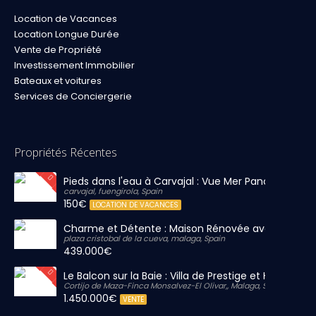
Location de Vacances
Location Longue Durée
Vente de Propriété
Investissement Immobilier
Bateaux et voitures
Services de Conciergerie
Propriétés Récentes
Pieds dans l'eau à Carvajal : Vue Mer Panoramique 
carvajal, fuengirola, Spain
150€
LOCATION DE VACANCES
Charme et Détente : Maison Rénovée avec Grand S
plaza cristobal de la cueva, malaga, Spain
439.000€
Le Balcon sur la Baie : Villa de Prestige et Horizon Inf
Cortijo de Maza-Finca Monsalvez-El Olivar,, Malaga, Spain
1.450.000€
VENTE