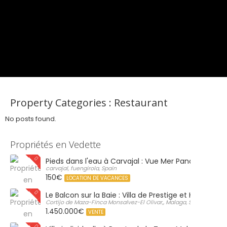
Property Categories :
Restaurant
No posts found.
Propriétés en Vedette
Pieds dans l'eau à Carvajal : Vue Mer Panoramique 
carvajal, fuengirola, Spain
150€
LOCATION DE VACANCES
Le Balcon sur la Baie : Villa de Prestige et Horizon Inf
Cortijo de Maza-Finca Monsalvez-El Olivar,, Malaga, Spain
1.450.000€
VENTE