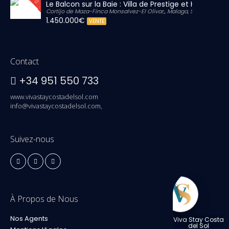
Le Balcon sur la Baie : Villa de Prestige et Horizon Inf
Cortijo de Maza-Finca Monsalvez-El Olivar,, Malaga, Spain
1.450.000€
VENTE
Contact
+34 951 550 733
www.vivastaycostadelsol.com
info@vivastaycostadelsol.com,
Suivez-nous
À Propos de Nous
Nos Agents
Viva Stay Costa
del Sol