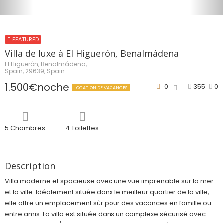
FEATURED
Villa de luxe à El Higuerón, Benalmádena
El Higuerón, Benalmádena,
Spain, 29639, Spain
1.500€noche
0
355
0
LOCATION DE VACANCES
5 Chambres
4 Toilettes
Description
Villa moderne et spacieuse avec une vue imprenable sur la mer
et la ville. Idéalement située dans le meilleur quartier de la ville,
elle offre un emplacement sûr pour des vacances en famille ou
entre amis. La villa est située dans un complexe sécurisé avec