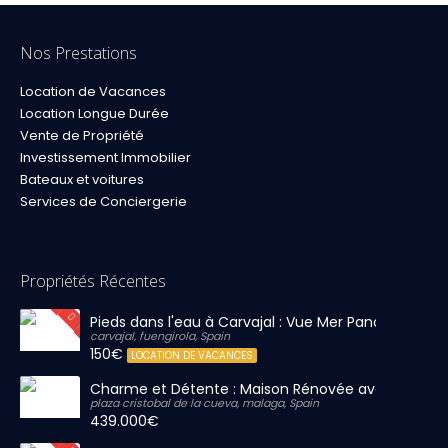
Nos Prestations
Location de Vacances
Location Longue Durée
Vente de Propriété
Investissement Immobilier
Bateaux et voitures
Services de Conciergerie
Propriétés Récentes
Pieds dans l'eau à Carvajal : Vue Mer Panoramique 
carvajal, fuengirola, Spain
150€
LOCATION DE VACANCES
Charme et Détente : Maison Rénovée avec Grand S
plaza cristobal de la cueva, malaga, Spain
439.000€