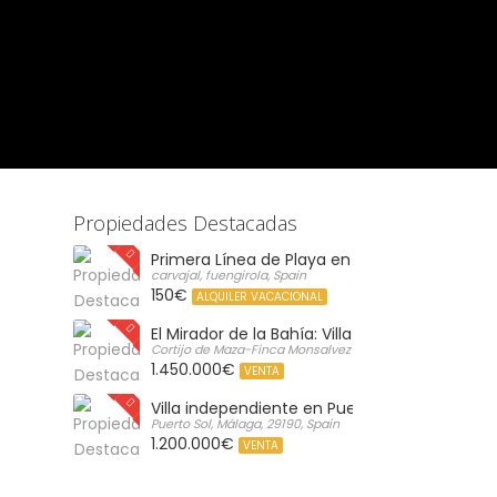
Propiedades Destacadas
Primera Línea de Playa en Carvajal: Vistas al 
carvajal, fuengirola, Spain
150€
ALQUILER VACACIONAL
El Mirador de la Bahía: Villa de Lujo con Vistas 
Cortijo de Maza-Finca Monsalvez-El Olivar,, Malaga, Spain
1.450.000€
VENTA
Villa independiente en Puerto de la Torre, M
Puerto Sol, Málaga, 29190, Spain
1.200.000€
VENTA