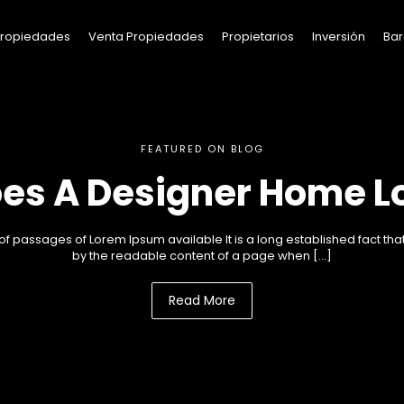
 Propiedades
Venta Propiedades
Propietarios
Inversión
Bar
FEATURED ON BLOG
es A Designer Home Lo
f passages of Lorem Ipsum available It is a long established fact that
by the readable content of a page when […]
Read More