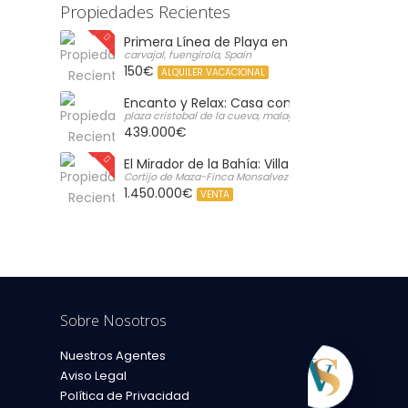
Propiedades Recientes
Primera Línea de Playa en Carvajal: Vistas al 
carvajal, fuengirola, Spain
150€
ALQUILER VACACIONAL
Encanto y Relax: Casa con Gran Solárium Pr
plaza cristobal de la cueva, malaga, Spain
439.000€
El Mirador de la Bahía: Villa de Lujo con Vistas 
Cortijo de Maza-Finca Monsalvez-El Olivar,, Malaga, Spain
1.450.000€
VENTA
Sobre Nosotros
Nuestros Agentes
cluido
Aviso Legal
Política de Privacidad