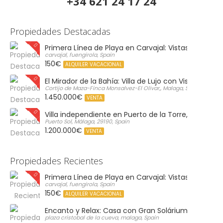
+34 621 24 17 24
Propiedades Destacadas
Primera Línea de Playa en Carvajal: Vistas al Mar y P
carvajal, fuengirola, Spain
150€
ALQUILER VACACIONAL
El Mirador de la Bahía: Villa de Lujo con Vistas Infinit
Cortijo de Maza-Finca Monsalvez-El Olivar,, Malaga, Spain
1.450.000€
VENTA
Villa independiente en Puerto de la Torre, Málaga
Puerto Sol, Málaga, 29190, Spain
1.200.000€
VENTA
Propiedades Recientes
Primera Línea de Playa en Carvajal: Vistas al Mar y P
carvajal, fuengirola, Spain
150€
ALQUILER VACACIONAL
Encanto y Relax: Casa con Gran Solárium Privado
plaza cristobal de la cueva, malaga, Spain