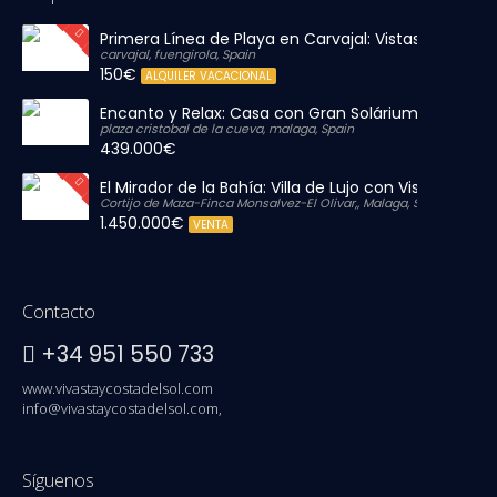
Primera Línea de Playa en Carvajal: Vistas al Mar y P
carvajal, fuengirola, Spain
150€
ALQUILER VACACIONAL
Encanto y Relax: Casa con Gran Solárium Privado
plaza cristobal de la cueva, malaga, Spain
439.000€
El Mirador de la Bahía: Villa de Lujo con Vistas Infinit
Cortijo de Maza-Finca Monsalvez-El Olivar,, Malaga, Spain
1.450.000€
VENTA
Contacto
+34 951 550 733
www.vivastaycostadelsol.com
info@vivastaycostadelsol.com,
Síguenos