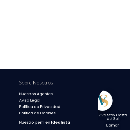
Sobre Nosotros
Nuestros Agentes
cluido
Aviso Legal
Política de Privacidad
Política de Cookies
Viva Stay Costa
del Sol
Nuestro perfil en
Idealista
Llamar