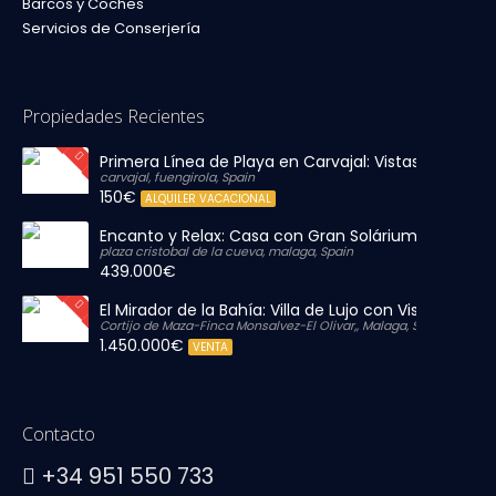
Barcos y Coches
Servicios de Conserjería
Propiedades Recientes
Primera Línea de Playa en Carvajal: Vistas al Mar y P
carvajal, fuengirola, Spain
150€
ALQUILER VACACIONAL
Encanto y Relax: Casa con Gran Solárium Privado
plaza cristobal de la cueva, malaga, Spain
439.000€
El Mirador de la Bahía: Villa de Lujo con Vistas Infinit
Cortijo de Maza-Finca Monsalvez-El Olivar,, Malaga, Spain
1.450.000€
VENTA
Contacto
+34 951 550 733