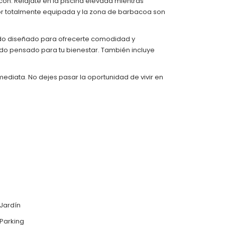
cón. Relájate en la piscina elevada mientras
rior totalmente equipada y la zona de barbacoa son
todo diseñado para ofrecerte comodidad y
ido pensado para tu bienestar. También incluye
mediata. No dejes pasar la oportunidad de vivir en
Jardín
Parking