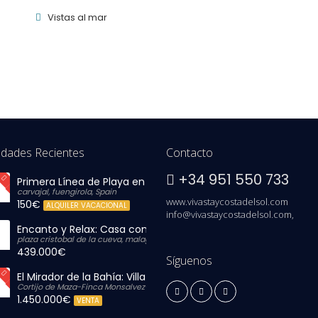
Vistas al mar
edades Recientes
Contacto
+34 951 550 733
Primera Línea de Playa en Carvajal: Vistas al Mar y Parking In
carvajal, fuengirola, Spain
www.vivastaycostadelsol.com
150€
ALQUILER VACACIONAL
info@vivastaycostadelsol.com,
Encanto y Relax: Casa con Gran Solárium Privado
plaza cristobal de la cueva, malaga, Spain
439.000€
Síguenos
El Mirador de la Bahía: Villa de Lujo con Vistas Infinitas
Cortijo de Maza-Finca Monsalvez-El Olivar,, Malaga, Spain
1.450.000€
VENTA