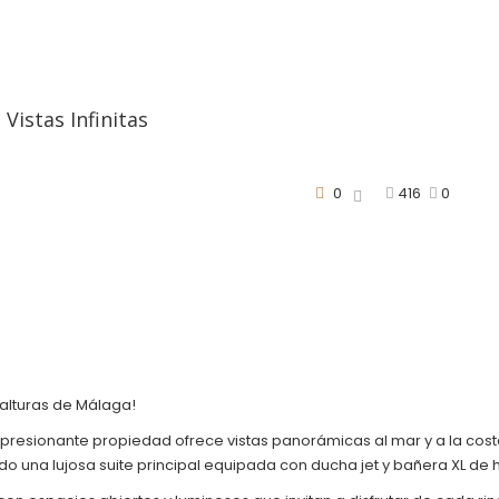
 Vistas Infinitas
0
416
0
 alturas de Málaga!
sionante propiedad ofrece vistas panorámicas al mar y a la costa qu
do una lujosa suite principal equipada con ducha jet y bañera XL de