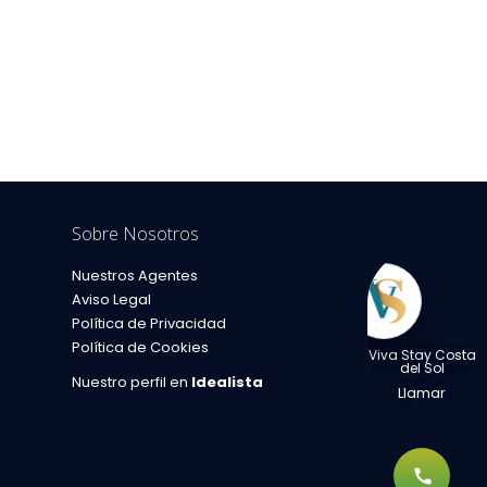
Sobre Nosotros
Nuestros Agentes
cluido
Aviso Legal
Política de Privacidad
Política de Cookies
Viva Stay Costa
del Sol
Nuestro perfil en
Idealista
Llamar