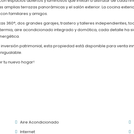
on espacios abiertos y luminosos que invitan a disfrutar de cada rin
as amplias terrazas panorámicas y el salón exterior. La cocina exte
con familiares y amigos.
tas 360°, dos grandes garajes, trastero y talleres independientes, 
otermia, aire acondicionado integrado y domótica, cada detalle ha s
nergética.
 inversión patrimonial, esta propiedad está disponible para venta in
inigualable.
r tu nuevo hogar!
Aire Acondicionado
Internet