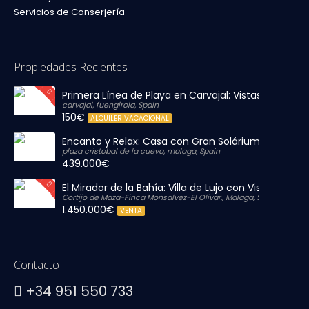
Servicios de Conserjería
Propiedades Recientes
Primera Línea de Playa en Carvajal: Vistas al Mar y P
carvajal, fuengirola, Spain
150€
ALQUILER VACACIONAL
Encanto y Relax: Casa con Gran Solárium Privado
plaza cristobal de la cueva, malaga, Spain
439.000€
El Mirador de la Bahía: Villa de Lujo con Vistas Infinit
Cortijo de Maza-Finca Monsalvez-El Olivar,, Malaga, Spain
1.450.000€
VENTA
Contacto
+34 951 550 733