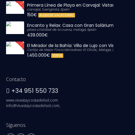
Primera Línea de Playa en Carvajal: Vistas al Mar y P
carvajal, fuengirola, Spain
150€
ALQUILER VACACIONAL
Encanto y Relax: Casa con Gran Solárium Privado
plaza cristobal de la cueva, malaga, Spain
439.000€
El Mirador de la Bahía: Villa de Lujo con Vistas Infinit
Cortijo de Maza-Finca Monsalvez-El Olivar,, Malaga, Spain
1.450.000€
VENTA
Contacto
+34 951 550 733
www.vivastaycostadelsol.com
info@vivastaycostadelsol.com,
Síguenos