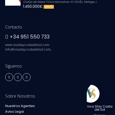
Cortijo de Maza-Finca Monsalvez-El Olivar,, Malaga, Spain
1.450.000€
VENTA
Contacto
+34 951 550 733
www.vivastaycostadelsol.com
info@vivastaycostadelsol.com,
Síguenos
Sobre Nosotros
Nuestros Agentes
Viva Stay Costa
del Sol
Aviso Legal