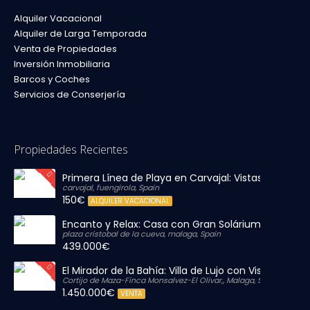
Alquiler Vacacional
Alquiler de Larga Temporada
Venta de Propiedades
Inversión Inmobiliaria
Barcos y Coches
Servicios de Conserjería
Propiedades Recientes
Primera Línea de Playa en Carvajal: Vistas al Mar y P
carvajal, fuengirola, Spain
150€
ALQUILER VACACIONAL
Encanto y Relax: Casa con Gran Solárium Privado
plaza cristobal de la cueva, malaga, Spain
439.000€
El Mirador de la Bahía: Villa de Lujo con Vistas Infinit
Cortijo de Maza-Finca Monsalvez-El Olivar,, Malaga, Spain
1.450.000€
VENTA