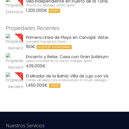
Villa independiente en Puerto de la Torre, Málaga
Puerto Sol, Málaga, 29190, Spain
1.200.000€
VENTA
Propiedades Recientes
Primera Línea de Playa en Carvajal: Vistas al Mar y P
carvajal, fuengirola, Spain
150€
ALQUILER VACACIONAL
Encanto y Relax: Casa con Gran Solárium Privado
plaza cristobal de la cueva, malaga, Spain
439.000€
El Mirador de la Bahía: Villa de Lujo con Vistas Infinit
Cortijo de Maza-Finca Monsalvez-El Olivar,, Malaga, Spain
1.450.000€
VENTA
Nuestros Servicios