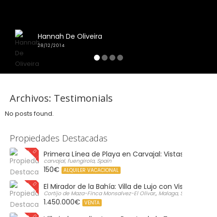
Hannah De Oliveira
28/12/2014
Archivos:
Testimonials
No posts found.
Propiedades Destacadas
Primera Línea de Playa en Carvajal: Vistas al Mar y P
carvajal, fuengirola, Spain
150€
ALQUILER VACACIONAL
El Mirador de la Bahía: Villa de Lujo con Vistas Infinit
Cortijo de Maza-Finca Monsalvez-El Olivar,, Malaga, Spain
1.450.000€
VENTA