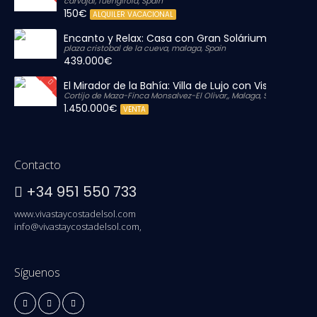
carvajal, fuengirola, Spain
150€
ALQUILER VACACIONAL
Encanto y Relax: Casa con Gran Solárium Privado
plaza cristobal de la cueva, malaga, Spain
439.000€
El Mirador de la Bahía: Villa de Lujo con Vistas Infinit
Cortijo de Maza-Finca Monsalvez-El Olivar,, Malaga, Spain
1.450.000€
VENTA
Contacto
+34 951 550 733
www.vivastaycostadelsol.com
info@vivastaycostadelsol.com,
Síguenos