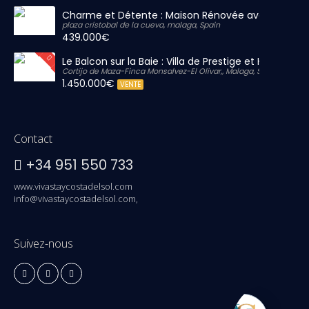
Charme et Détente : Maison Rénovée avec Grand S
plaza cristobal de la cueva, malaga, Spain
439.000€
Le Balcon sur la Baie : Villa de Prestige et Horizon Inf
Cortijo de Maza-Finca Monsalvez-El Olivar,, Malaga, Spain
1.450.000€
VENTE
Contact
+34 951 550 733
www.vivastaycostadelsol.com
info@vivastaycostadelsol.com,
Suivez-nous