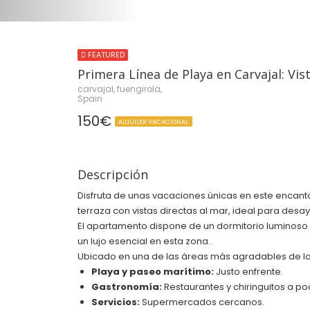
FEATURED
Primera Línea de Playa en Carvajal: Vis
carvajal, fuengirola,
Spain
150€
ALQUILER VACACIONAL
Descripción
Disfruta de unas vacaciones únicas en este encan
terraza con vistas directas al mar, ideal para desa
El apartamento dispone de un dormitorio luminoso 
un lujo esencial en esta zona.
Ubicado en una de las áreas más agradables de la 
Playa y paseo marítimo:
Justo enfrente.
Gastronomía:
Restaurantes y chiringuitos a p
Servicios:
Supermercados cercanos.