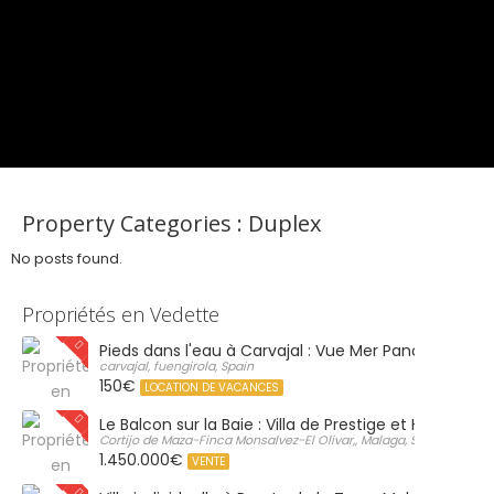
Property Categories :
Duplex
No posts found.
Propriétés en Vedette
Pieds dans l'eau à Carvajal : Vue Mer Panoramique 
carvajal, fuengirola, Spain
150€
LOCATION DE VACANCES
Le Balcon sur la Baie : Villa de Prestige et Horizon Inf
Cortijo de Maza-Finca Monsalvez-El Olivar,, Malaga, Spain
1.450.000€
VENTE