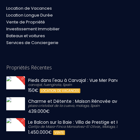
Location de Vacances
Location Longue Durée
Vente de Propriété
Investissement Immobilier
Bateaux et voitures
Services de Conciergerie
Propriétés Récentes
Pieds dans l'eau à Carvajal : Vue Mer Panoramique 
carvajal, fuengirola, Spain
150€
LOCATION DE VACANCES
Charme et Détente : Maison Rénovée avec Grand S
plaza cristobal de la cueva, malaga, Spain
439.000€
Le Balcon sur la Baie : Villa de Prestige et Horizon Inf
Cortijo de Maza-Finca Monsalvez-El Olivar,, Malaga, Spain
1.450.000€
VENTE