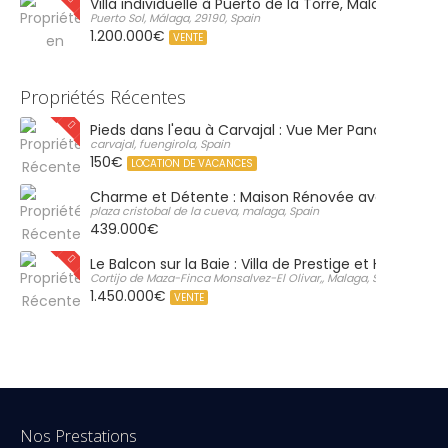
Villa individuelle à Puerto de la Torre, Malaga
Puerto Sol, Málaga, 29190, Spain
1.200.000€
VENTE
Propriétés Récentes
Pieds dans l'eau à Carvajal : Vue Mer Panoramique 
carvajal, fuengirola, Spain
150€
LOCATION DE VACANCES
Charme et Détente : Maison Rénovée avec Grand S
plaza cristobal de la cueva, malaga, Spain
439.000€
Le Balcon sur la Baie : Villa de Prestige et Horizon Inf
Cortijo de Maza-Finca Monsalvez-El Olivar,, Malaga, Spain
1.450.000€
VENTE
Nos Prestations