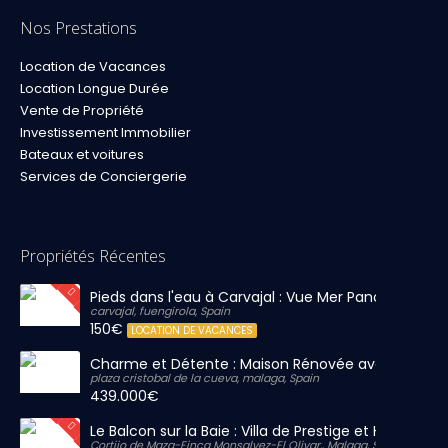
Nos Prestations
Location de Vacances
Location Longue Durée
Vente de Propriété
Investissement Immobilier
Bateaux et voitures
Services de Conciergerie
Propriétés Récentes
Pieds dans l'eau à Carvajal : Vue Mer Panoramique 
carvajal, fuengirola, Spain
150€
LOCATION DE VACANCES
Charme et Détente : Maison Rénovée avec Grand S
plaza cristobal de la cueva, malaga, Spain
439.000€
Le Balcon sur la Baie : Villa de Prestige et Horizon Inf
Cortijo de Maza-Finca Monsalvez-El Olivar,, Malaga, Spain