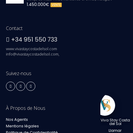
1.450.000€
VENTE
Contact
+34 951 550 733
www.vivastaycostadelsol.com
info@vivastaycostadelsol.com,
Suivez-nous
À Propos de Nous
Nos Agents
Viva Stay Costa
del Sol
Mentions légales
Llamar
Politique de Confidentialité