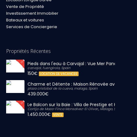
Vente de Propriété
Investissement Immobilier
Bateaux et voitures
Services de Conciergerie
Propriétés Récentes
Pieds dans l'eau à Carvajal : Vue Mer Panoramique 
carvajal, fuengirola, Spain
150€
LOCATION DE VACANCES
Charme et Détente : Maison Rénovée avec Grand S
plaza cristobal de la cueva, malaga, Spain
439.000€
Le Balcon sur la Baie : Villa de Prestige et Horizon Inf
Cortijo de Maza-Finca Monsalvez-El Olivar,, Malaga, Spain
1.450.000€
VENTE