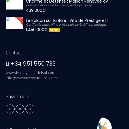
Charme et Détente : Maison Rénovée avec Grand S
plaza cristobal de la cueva, malaga, Spain
439.000€
Le Balcon sur la Baie : Villa de Prestige et Horizon Inf
Cortijo de Maza-Finca Monsalvez-El Olivar,, Malaga, Spain
1.450.000€
VENTE
Contact
+34 951 550 733
www.vivastaycostadelsol.com
info@vivastaycostadelsol.com,
Suivez-nous