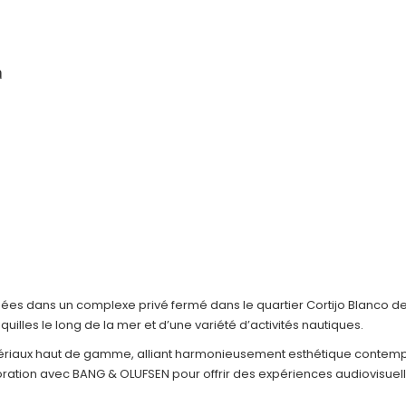
a
ituées dans un complexe privé fermé dans le quartier Cortijo Blanco d
illes le long de la mer et d’une variété d’activités nautiques.
tériaux haut de gamme, alliant harmonieusement esthétique contem
aboration avec BANG & OLUFSEN pour offrir des expériences audiovisu