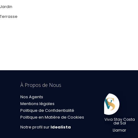
Jardin
Terrasse
À Propos de Nous
Nos Agents
Mentions légales
Politique de Confidentialité
Politique en Matière de Cookies
rivé
Viva Stay Costa
del Sol
Notre profil sur
Idealista
Llamar