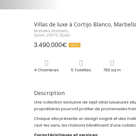
Villas de luxe à Cortijo Blanco, Marbell
Marbella, Marbella,
Spain, 29670, Spain
3.490.000€
VENTE
4 Chambres
5 Toilettes
790 sq m
Description
Une collection exclusive de sept villas luxueuses s
propriétaires pourront profiter de promenades tranqu
Chaque villa présente un design soigné et des ma
ravir les sens, les maisons bénéficient d’une coll
Caractéristiques et services: