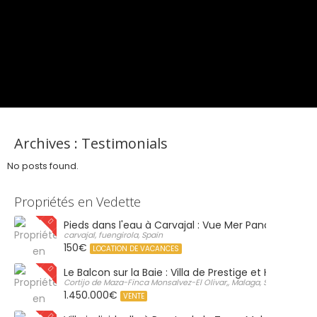
Archives :
Testimonials
No posts found.
Propriétés en Vedette
Pieds dans l'eau à Carvajal : Vue Mer Panoramique 
carvajal, fuengirola, Spain
150€
LOCATION DE VACANCES
Le Balcon sur la Baie : Villa de Prestige et Horizon Inf
Cortijo de Maza-Finca Monsalvez-El Olivar,, Malaga, Spain
1.450.000€
VENTE