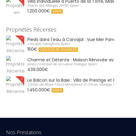
Villa individuelle à Puerto de la Torre, Malaga
Puerto Sol, Málaga, 29190, Spain
1.200.000€
VENTE
Propriétés Récentes
Pieds dans l'eau à Carvajal : Vue Mer Panoramique 
carvajal, fuengirola, Spain
150€
LOCATION DE VACANCES
Charme et Détente : Maison Rénovée avec Grand S
plaza cristobal de la cueva, malaga, Spain
439.000€
Le Balcon sur la Baie : Villa de Prestige et Horizon Inf
Cortijo de Maza-Finca Monsalvez-El Olivar,, Malaga, Spain
1.450.000€
VENTE
Nos Prestations