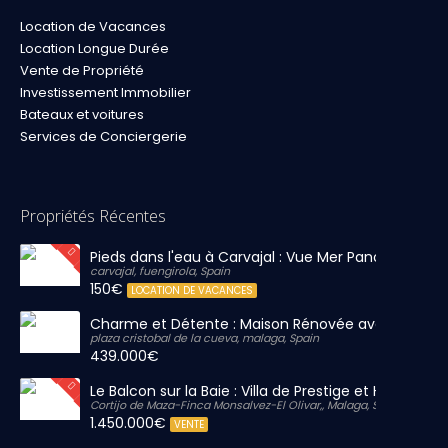
Location de Vacances
Location Longue Durée
Vente de Propriété
Investissement Immobilier
Bateaux et voitures
Services de Conciergerie
Propriétés Récentes
Pieds dans l'eau à Carvajal : Vue Mer Panoramique 
carvajal, fuengirola, Spain
150€
LOCATION DE VACANCES
Charme et Détente : Maison Rénovée avec Grand S
plaza cristobal de la cueva, malaga, Spain
439.000€
Le Balcon sur la Baie : Villa de Prestige et Horizon Inf
Cortijo de Maza-Finca Monsalvez-El Olivar,, Malaga, Spain
1.450.000€
VENTE