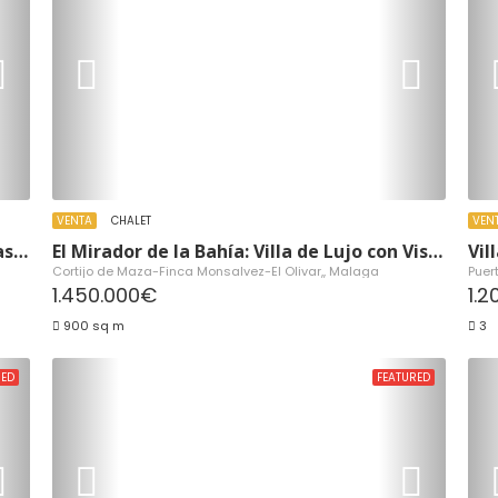
VENTA
CHALET
VEN
Primera Línea de Playa en Carvajal: Vistas al Mar y Parking Incluido
El Mirador de la Bahía: Villa de Lujo con Vistas Infinitas
Cortijo de Maza-Finca Monsalvez-El Olivar,, Malaga
Puer
1.450.000€
1.
900 sq m
3
RED
FEATURED