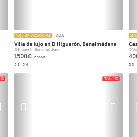
ALQUILER VACACIONAL
VILLA
ALQ
Villa de lujo en El Higuerón, Benalmádena
Cas
El Higuerón, Benalmádena
C/Jo
1.500€
40
noche
5
4
3
RED
FEATURED