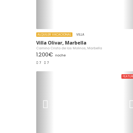
ALQUILER VACACIONAL
VILLA
Villa Olivar, Marbella
Camino Cristo de los Molinos, Marbella
1.200€
noche
7
7
FEATU