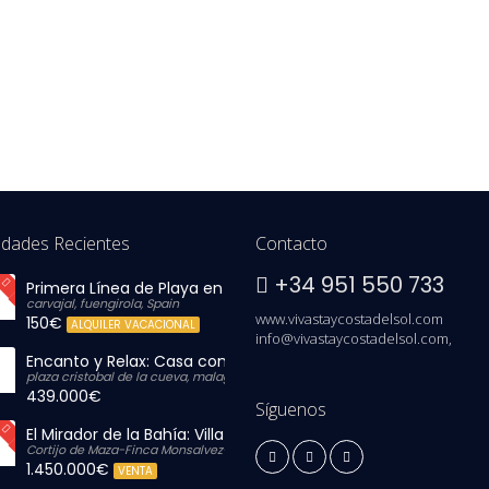
edades Recientes
Contacto
+34 951 550 733
Primera Línea de Playa en Carvajal: Vistas al Mar y Parking In
carvajal, fuengirola, Spain
www.vivastaycostadelsol.com
150€
ALQUILER VACACIONAL
info@vivastaycostadelsol.com,
Encanto y Relax: Casa con Gran Solárium Privado
plaza cristobal de la cueva, malaga, Spain
439.000€
Síguenos
El Mirador de la Bahía: Villa de Lujo con Vistas Infinitas
Cortijo de Maza-Finca Monsalvez-El Olivar,, Malaga, Spain
1.450.000€
VENTA