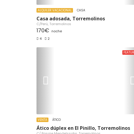
ALQUILER VACACIONAL
CASA
Casa adosada, Torremolinos
C/Perú, Torremolinos
170€
noche
4
2
FEATU
VENTA
ÁTICO
Ático dúplex en El Pinillo, Torremolinos
C/ Pasaje Mendelssohn, Torremolinos