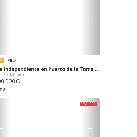
TA
VILLA
Villa independiente en Puerto de la Torre, Málaga
to Sol, Málaga
200.000€
3
FEATURED