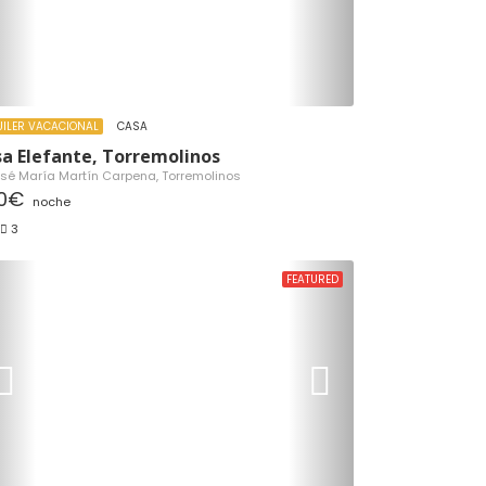
UILER VACACIONAL
CASA
a Elefante, Torremolinos
sé María Martín Carpena, Torremolinos
0€
noche
3
FEATURED