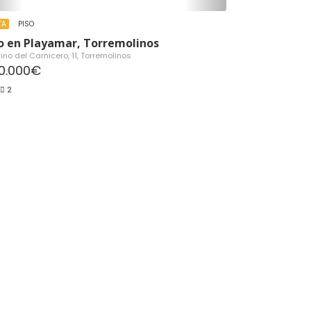
TA
PISO
o en Playamar, Torremolinos
no del Carnicero, 11, Torremolinos
0.000€
2