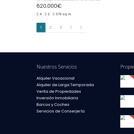
620.000€
4
2
379 sq m
1
2
3
Nuestros Servicios
Propi
Alquiler Vacacional
Alquiler de Larga Temporada
Venta de Propiedades
Inversión Inmobiliaria
Barcos y Coches
Servicios de Conserjería