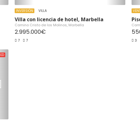
INVERSIÓN
VILLA
VEN
Villa con licencia de hotel, Marbella
Pis
Camino Cristo de los Molinos, Marbella
Cami
2.995.000€
55
7
7
3
RED