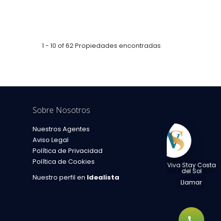
1 - 10 of 62 Propiedades encontradas
Sobre Nosotros
Nuestros Agentes
cluido
Aviso Legal
Política de Privacidad
Política de Cookies
Viva Stay Costa
del Sol
Nuestro perfil en
Idealista
Llamar