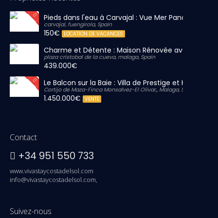
Pieds dans l'eau à Carvajal : Vue Mer Panoramique 
carvajal, fuengirola, Spain
150€
LOCATION DE VACANCES
Charme et Détente : Maison Rénovée avec Grand S
plaza cristobal de la cueva, malaga, Spain
439.000€
Le Balcon sur la Baie : Villa de Prestige et Horizon Inf
Cortijo de Maza-Finca Monsalvez-El Olivar,, Malaga, Spain
1.450.000€
VENTE
Contact
+34 951 550 733
www.vivastaycostadelsol.com
info@vivastaycostadelsol.com,
Suivez-nous