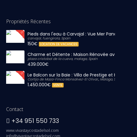
Propriétés Récentes
Pieds dans l'eau à Carvajal : Vue Mer Panoramique 
carvajal, fuengirola, Spain
150€
LOCATION DE VACANCES
Charme et Détente : Maison Rénovée avec Grand S
plaza cristobal de la cueva, malaga, Spain
439.000€
Le Balcon sur la Baie : Villa de Prestige et Horizon Inf
Cortijo de Maza-Finca Monsalvez-El Olivar,, Malaga, Spain
1.450.000€
VENTE
Contact
+34 951 550 733
www.vivastaycostadelsol.com
info@vivastaycostadelsol.com,